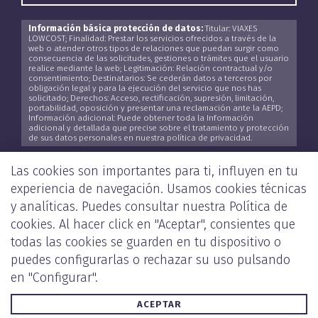
Información básica protección de datos:
Titular: VIAXES
LOWCOST; Finalidad: Prestar los servicios ofrecidos a través de la
web o atender otros tipos de relaciones que puedan surgir como
consecuencia de las solicitudes, gestiones o trámites que el usuario
realice mediante la web; Legitimación: Relación contractual y/o
consentimiento; Destinatarios: Se cederán datos a terceros por
obligación legal y para la ejecución del servicio que nos has
solicitado; Derechos: Acceso, rectificación, supresión, limitación,
portabilidad, oposición y presentar una reclamación ante la AEPD;
Información adicional: Puede obtener toda la Información
adicional y detallada que precise sobre el tratamiento y protección
de sus datos personales en nuestra política de privacidad.
He leído y acepto la
Política de Privacidad
*
Las cookies son importantes para ti, influyen en tu
experiencia de navegación. Usamos cookies técnicas
y analíticas. Puedes consultar nuestra
Política de
cookies
. Al hacer click en "Aceptar", consientes que
ENVIAR
todas las cookies se guarden en tu dispositivo o
puedes configurarlas o rechazar su uso pulsando
en "Configurar".
ACEPTAR
POLÍTICA DE PRIVACIDAD Y COOKIES