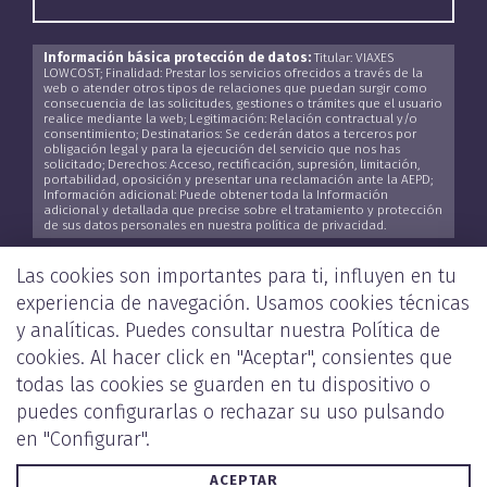
Información básica protección de datos:
Titular: VIAXES
LOWCOST; Finalidad: Prestar los servicios ofrecidos a través de la
web o atender otros tipos de relaciones que puedan surgir como
consecuencia de las solicitudes, gestiones o trámites que el usuario
realice mediante la web; Legitimación: Relación contractual y/o
consentimiento; Destinatarios: Se cederán datos a terceros por
obligación legal y para la ejecución del servicio que nos has
solicitado; Derechos: Acceso, rectificación, supresión, limitación,
portabilidad, oposición y presentar una reclamación ante la AEPD;
Información adicional: Puede obtener toda la Información
adicional y detallada que precise sobre el tratamiento y protección
de sus datos personales en nuestra política de privacidad.
He leído y acepto la
Política de Privacidad
*
Las cookies son importantes para ti, influyen en tu
experiencia de navegación. Usamos cookies técnicas
y analíticas. Puedes consultar nuestra
Política de
cookies
. Al hacer click en "Aceptar", consientes que
ENVIAR
todas las cookies se guarden en tu dispositivo o
puedes configurarlas o rechazar su uso pulsando
en "Configurar".
ACEPTAR
POLÍTICA DE PRIVACIDAD Y COOKIES