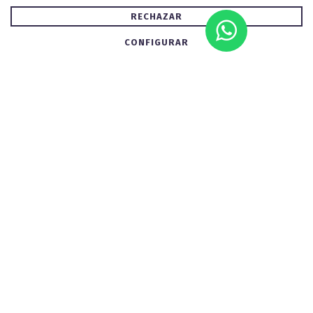
RECHAZAR
CONFIGURAR
988 25 55 61
Pide información
de este viaje