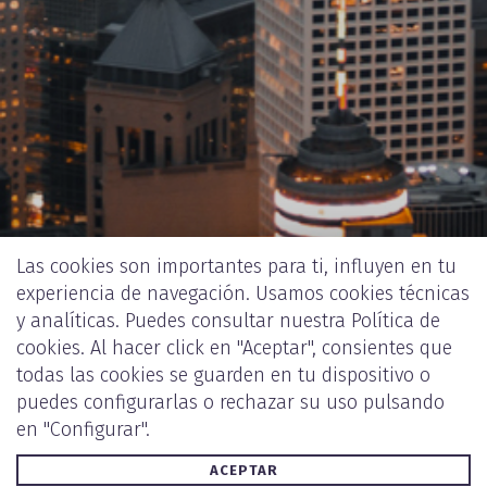
Las cookies son importantes para ti, influyen en tu
experiencia de navegación. Usamos cookies técnicas
y analíticas. Puedes consultar nuestra
Política de
cookies
. Al hacer click en "Aceptar", consientes que
todas las cookies se guarden en tu dispositivo o
puedes configurarlas o rechazar su uso pulsando
en "Configurar".
ACEPTAR