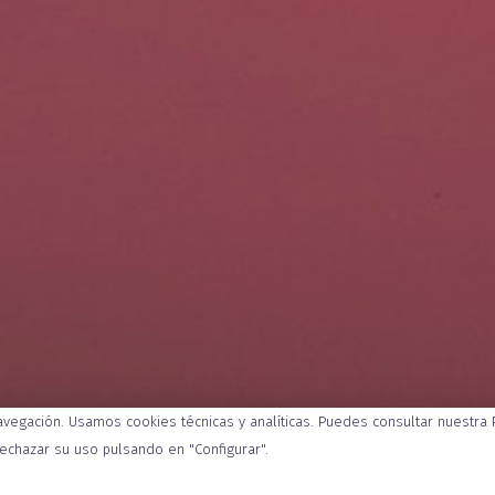
navegación. Usamos cookies técnicas y analíticas. Puedes consultar nuestra
INFOR
rechazar su uso pulsando en "Configurar".