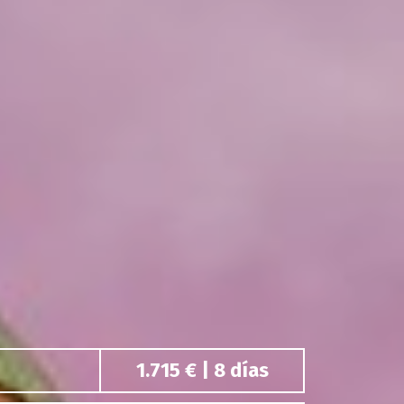
1.715 € | 8 días