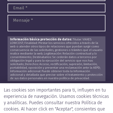
Información básica protección de datos:
Titular: VIAXES
LOWCOST; Finalidad: Prestar los servicios ofrecidos a través de la
web o atender otros tipos de relaciones que puedan surgir como
consecuencia de las solicitudes, gestiones o trámites que el usuario
realice mediante la web; Legitimación: Relación contractual y/o
consentimiento; Destinatarios: Se cederán datos a terceros por
obligación legal y para la ejecución del servicio que nos has
solicitado; Derechos: Acceso, rectificación, supresión, limitación,
portabilidad, oposición y presentar una reclamación ante la AEPD;
Información adicional: Puede obtener toda la Información
adicional y detallada que precise sobre el tratamiento y protección
de sus datos personales en nuestra política de privacidad.
He leído y acepto la
Política de Privacidad
*
Las cookies son importantes para ti, influyen en tu
experiencia de navegación. Usamos cookies técnicas
y analíticas. Puedes consultar nuestra
Política de
cookies
. Al hacer click en "Aceptar", consientes que
ENVIAR