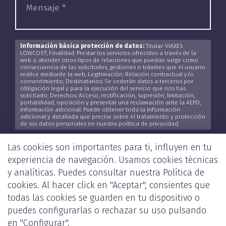
Información básica protección de datos:
Titular: VIAXES
LOWCOST; Finalidad: Prestar los servicios ofrecidos a través de la
web o atender otros tipos de relaciones que puedan surgir como
consecuencia de las solicitudes, gestiones o trámites que el usuario
realice mediante la web; Legitimación: Relación contractual y/o
consentimiento; Destinatarios: Se cederán datos a terceros por
obligación legal y para la ejecución del servicio que nos has
solicitado; Derechos: Acceso, rectificación, supresión, limitación,
portabilidad, oposición y presentar una reclamación ante la AEPD;
Información adicional: Puede obtener toda la Información
adicional y detallada que precise sobre el tratamiento y protección
de sus datos personales en nuestra política de privacidad.
He leído y acepto la
Política de Privacidad
*
Las cookies son importantes para ti, influyen en tu
experiencia de navegación. Usamos cookies técnicas
y analíticas. Puedes consultar nuestra
Política de
cookies
. Al hacer click en "Aceptar", consientes que
ENVIAR
todas las cookies se guarden en tu dispositivo o
puedes configurarlas o rechazar su uso pulsando
en "Configurar".