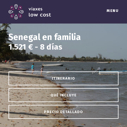
MENU
Senegal en familia
1.521 € - 8 días
ITINERARIO
QUÉ INCLUYE
PRECIO DETALLADO