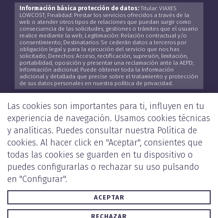
Información básica protección de datos:
Titular: VIAXES
LOWCOST; Finalidad: Prestar los servicios ofrecidos a través de la
web o atender otros tipos de relaciones que puedan surgir como
consecuencia de las solicitudes, gestiones o trámites que el usuario
realice mediante la web; Legitimación: Relación contractual y/o
consentimiento; Destinatarios: Se cederán datos a terceros por
obligación legal y para la ejecución del servicio que nos has
solicitado; Derechos: Acceso, rectificación, supresión, limitación,
portabilidad, oposición y presentar una reclamación ante la AEPD;
Información adicional: Puede obtener toda la Información
adicional y detallada que precise sobre el tratamiento y protección
de sus datos personales en nuestra política de privacidad.
He leído y acepto la
Política de Privacidad
*
Las cookies son importantes para ti, influyen en tu
experiencia de navegación. Usamos cookies técnicas
y analíticas. Puedes consultar nuestra
Política de
cookies
. Al hacer click en "Aceptar", consientes que
ENVIAR
todas las cookies se guarden en tu dispositivo o
puedes configurarlas o rechazar su uso pulsando
en "Configurar".
ACEPTAR
POLÍTICA DE PRIVACIDAD Y COOKIES
AVISO LEGAL
RECHAZAR