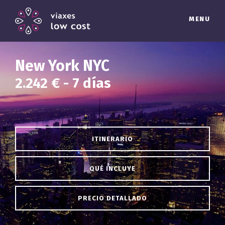
MENU
New York NYC
2.242 € - 7 días
ITINERARIO
QUÉ INCLUYE
PRECIO DETALLADO