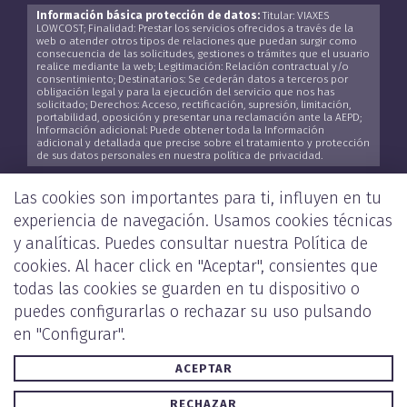
Información básica protección de datos:
Titular: VIAXES
LOWCOST; Finalidad: Prestar los servicios ofrecidos a través de la
web o atender otros tipos de relaciones que puedan surgir como
consecuencia de las solicitudes, gestiones o trámites que el usuario
realice mediante la web; Legitimación: Relación contractual y/o
consentimiento; Destinatarios: Se cederán datos a terceros por
obligación legal y para la ejecución del servicio que nos has
solicitado; Derechos: Acceso, rectificación, supresión, limitación,
portabilidad, oposición y presentar una reclamación ante la AEPD;
Información adicional: Puede obtener toda la Información
adicional y detallada que precise sobre el tratamiento y protección
de sus datos personales en nuestra política de privacidad.
He leído y acepto la
Política de Privacidad
*
Las cookies son importantes para ti, influyen en tu
experiencia de navegación. Usamos cookies técnicas
y analíticas. Puedes consultar nuestra
Política de
cookies
. Al hacer click en "Aceptar", consientes que
ENVIAR
todas las cookies se guarden en tu dispositivo o
puedes configurarlas o rechazar su uso pulsando
en "Configurar".
ACEPTAR
POLÍTICA DE PRIVACIDAD Y COOKIES
AVISO LEGAL
RECHAZAR