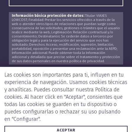
Información básica protección de datos:
Titular: VIAXES
LOWCOST; Finalidad: Prestar los servicios ofrecidos a través de la
web o atender otros tipos de relaciones que puedan surgir como
consecuencia de las solicitudes, gestiones o trámites que el usuario
realice mediante la web; Legitimación: Relación contractual y/o
consentimiento; Destinatarios: Se cederán datos a terceros por
obligación legal y para la ejecución del servicio que nos has
solicitado; Derechos: Acceso, rectificación, supresión, limitación,
portabilidad, oposición y presentar una reclamación ante la AEPD;
Información adicional: Puede obtener toda la Información
adicional y detallada que precise sobre el tratamiento y protección
de sus datos personales en nuestra política de privacidad.
He leído y acepto la
Política de Privacidad
*
Las cookies son importantes para ti, influyen en tu
experiencia de navegación. Usamos cookies técnicas
y analíticas. Puedes consultar nuestra
Política de
cookies
. Al hacer click en "Aceptar", consientes que
ENVIAR
todas las cookies se guarden en tu dispositivo o
puedes configurarlas o rechazar su uso pulsando
en "Configurar".
ACEPTAR
POLÍTICA DE PRIVACIDAD Y COOKIES