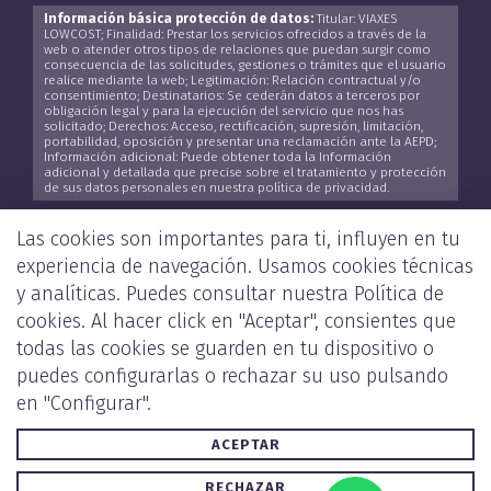
Información básica protección de datos:
Titular: VIAXES
LOWCOST; Finalidad: Prestar los servicios ofrecidos a través de la
web o atender otros tipos de relaciones que puedan surgir como
consecuencia de las solicitudes, gestiones o trámites que el usuario
realice mediante la web; Legitimación: Relación contractual y/o
consentimiento; Destinatarios: Se cederán datos a terceros por
obligación legal y para la ejecución del servicio que nos has
solicitado; Derechos: Acceso, rectificación, supresión, limitación,
portabilidad, oposición y presentar una reclamación ante la AEPD;
Información adicional: Puede obtener toda la Información
adicional y detallada que precise sobre el tratamiento y protección
de sus datos personales en nuestra política de privacidad.
He leído y acepto la
Política de Privacidad
*
Las cookies son importantes para ti, influyen en tu
experiencia de navegación. Usamos cookies técnicas
y analíticas. Puedes consultar nuestra
Política de
cookies
. Al hacer click en "Aceptar", consientes que
ENVIAR
todas las cookies se guarden en tu dispositivo o
puedes configurarlas o rechazar su uso pulsando
en "Configurar".
ACEPTAR
POLÍTICA DE PRIVACIDAD Y COOKIES
AVISO LEGAL
RECHAZAR