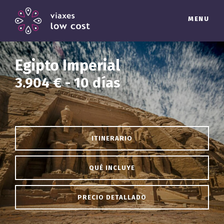
MENU
Egipto Imperial
3.904 € - 10 días
ITINERARIO
QUÉ INCLUYE
PRECIO DETALLADO