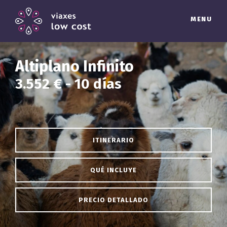
MENU
Altiplano Infinito
3.552 € - 10 días
ITINERARIO
QUÉ INCLUYE
PRECIO DETALLADO