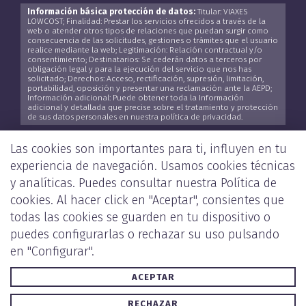
Información básica protección de datos:
Titular: VIAXES
LOWCOST; Finalidad: Prestar los servicios ofrecidos a través de la
web o atender otros tipos de relaciones que puedan surgir como
consecuencia de las solicitudes, gestiones o trámites que el usuario
realice mediante la web; Legitimación: Relación contractual y/o
consentimiento; Destinatarios: Se cederán datos a terceros por
obligación legal y para la ejecución del servicio que nos has
solicitado; Derechos: Acceso, rectificación, supresión, limitación,
portabilidad, oposición y presentar una reclamación ante la AEPD;
Información adicional: Puede obtener toda la Información
adicional y detallada que precise sobre el tratamiento y protección
de sus datos personales en nuestra política de privacidad.
He leído y acepto la
Política de Privacidad
*
Las cookies son importantes para ti, influyen en tu
experiencia de navegación. Usamos cookies técnicas
y analíticas. Puedes consultar nuestra
Política de
cookies
. Al hacer click en "Aceptar", consientes que
ENVIAR
todas las cookies se guarden en tu dispositivo o
puedes configurarlas o rechazar su uso pulsando
en "Configurar".
ACEPTAR
POLÍTICA DE PRIVACIDAD Y COOKIES
AVISO LEGAL
RECHAZAR