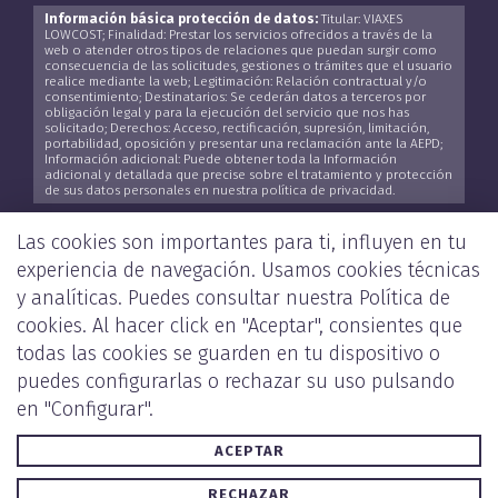
Información básica protección de datos:
Titular: VIAXES
LOWCOST; Finalidad: Prestar los servicios ofrecidos a través de la
web o atender otros tipos de relaciones que puedan surgir como
consecuencia de las solicitudes, gestiones o trámites que el usuario
realice mediante la web; Legitimación: Relación contractual y/o
consentimiento; Destinatarios: Se cederán datos a terceros por
obligación legal y para la ejecución del servicio que nos has
solicitado; Derechos: Acceso, rectificación, supresión, limitación,
portabilidad, oposición y presentar una reclamación ante la AEPD;
Información adicional: Puede obtener toda la Información
adicional y detallada que precise sobre el tratamiento y protección
de sus datos personales en nuestra política de privacidad.
He leído y acepto la
Política de Privacidad
*
Las cookies son importantes para ti, influyen en tu
experiencia de navegación. Usamos cookies técnicas
y analíticas. Puedes consultar nuestra
Política de
cookies
. Al hacer click en "Aceptar", consientes que
ENVIAR
todas las cookies se guarden en tu dispositivo o
puedes configurarlas o rechazar su uso pulsando
en "Configurar".
ACEPTAR
POLÍTICA DE PRIVACIDAD Y COOKIES
AVISO LEGAL
RECHAZAR