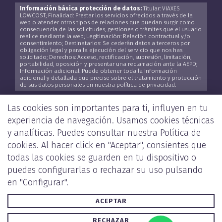
Información básica protección de datos:
Titular: VIAXES
LOWCOST; Finalidad: Prestar los servicios ofrecidos a través de la
web o atender otros tipos de relaciones que puedan surgir como
consecuencia de las solicitudes, gestiones o trámites que el usuario
realice mediante la web; Legitimación: Relación contractual y/o
consentimiento; Destinatarios: Se cederán datos a terceros por
obligación legal y para la ejecución del servicio que nos has
solicitado; Derechos: Acceso, rectificación, supresión, limitación,
portabilidad, oposición y presentar una reclamación ante la AEPD;
Información adicional: Puede obtener toda la Información
adicional y detallada que precise sobre el tratamiento y protección
de sus datos personales en nuestra política de privacidad.
He leído y acepto la
Política de Privacidad
*
Las cookies son importantes para ti, influyen en tu
experiencia de navegación. Usamos cookies técnicas
y analíticas. Puedes consultar nuestra
Política de
cookies
. Al hacer click en "Aceptar", consientes que
ENVIAR
todas las cookies se guarden en tu dispositivo o
puedes configurarlas o rechazar su uso pulsando
en "Configurar".
ACEPTAR
POLÍTICA DE PRIVACIDAD Y COOKIES
AVISO LEGAL
RECHAZAR