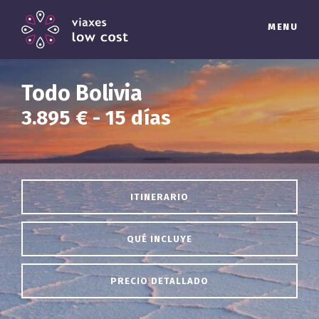
MENU
Todo Bolivia
3.895 € - 15 días
ITINERARIO
QUÉ INCLUYE
PRECIO DETALLADO