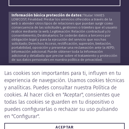
Información básica protección de datos:
Titular: VIAXES
LOWCOST; Finalidad: Prestar los servicios ofrecidos a través de la
web o atender otros tipos de relaciones que puedan surgir como
consecuencia de las solicitudes, gestiones o trámites que el usuario
realice mediante la web; Legitimación: Relación contractual y/o
consentimiento; Destinatarios: Se cederán datos a terceros por
obligación legal y para la ejecución del servicio que nos has
solicitado; Derechos: Acceso, rectificación, supresión, limitación,
portabilidad, oposición y presentar una reclamación ante la AEPD;
Información adicional: Puede obtener toda la Información
adicional y detallada que precise sobre el tratamiento y protección
de sus datos personales en nuestra política de privacidad.
He leído y acepto la
Política de Privacidad
*
Las cookies son importantes para ti, influyen en tu
experiencia de navegación. Usamos cookies técnicas
y analíticas. Puedes consultar nuestra
Política de
cookies
. Al hacer click en "Aceptar", consientes que
ENVIAR
todas las cookies se guarden en tu dispositivo o
puedes configurarlas o rechazar su uso pulsando
en "Configurar".
ACEPTAR
POLÍTICA DE PRIVACIDAD Y COOKIES