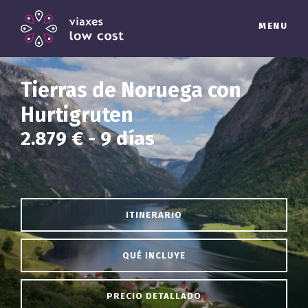
MENU
Tierras de Noruega con
Hurtigruten
2.879 € - 9 días
ITINERARIO
QUÉ INCLUYE
PRECIO DETALLADO