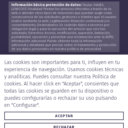
Información básica protección de datos:
Titular: VIAXES
LOWCOST; Finalidad: Prestar los servicios ofrecidos a través de la
web o atender otros tipos de relaciones que puedan surgir como
consecuencia de las solicitudes, gestiones o trámites que el usuario
realice mediante la web; Legitimación: Relación contractual y/o
consentimiento; Destinatarios: Se cederán datos a terceros por
obligación legal y para la ejecución del servicio que nos has
solicitado; Derechos: Acceso, rectificación, supresión, limitación,
portabilidad, oposición y presentar una reclamación ante la AEPD;
Información adicional: Puede obtener toda la Información
adicional y detallada que precise sobre el tratamiento y protección
de sus datos personales en nuestra política de privacidad.
He leído y acepto la
Política de Privacidad
*
Las cookies son importantes para ti, influyen en tu
experiencia de navegación. Usamos cookies técnicas
y analíticas. Puedes consultar nuestra
Política de
cookies
. Al hacer click en "Aceptar", consientes que
ENVIAR
todas las cookies se guarden en tu dispositivo o
puedes configurarlas o rechazar su uso pulsando
en "Configurar".
ACEPTAR
POLÍTICA DE PRIVACIDAD Y COOKIES
AVISO LEGAL
RECHAZAR