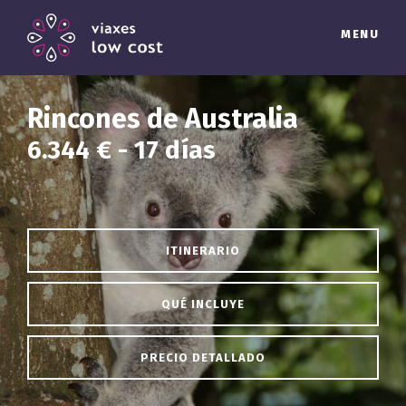
MENU
Rincones de Australia
6.344 € - 17 días
ITINERARIO
QUÉ INCLUYE
PRECIO DETALLADO