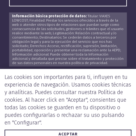
Información básica protección de datos:
Titular: VIAXES
LOWCOST; Finalidad: Prestar los servicios ofrecidos a través de la
web o atender otros tipos de relaciones que puedan surgir como
consecuencia de las solicitudes, gestiones o trámites que el usuario
realice mediante la web; Legitimación: Relación contractual y/o
consentimiento; Destinatarios: Se cederán datos a terceros por
obligación legal y para la ejecución del servicio que nos has
solicitado; Derechos: Acceso, rectificación, supresión, limitación,
portabilidad, oposición y presentar una reclamación ante la AEPD;
Información adicional: Puede obtener toda la Información
adicional y detallada que precise sobre el tratamiento y protección
de sus datos personales en nuestra política de privacidad.
He leído y acepto la
Política de Privacidad
*
Las cookies son importantes para ti, influyen en tu
experiencia de navegación. Usamos cookies técnicas
y analíticas. Puedes consultar nuestra
Política de
cookies
. Al hacer click en "Aceptar", consientes que
ENVIAR
todas las cookies se guarden en tu dispositivo o
puedes configurarlas o rechazar su uso pulsando
en "Configurar".
ACEPTAR
POLÍTICA DE PRIVACIDAD Y COOKIES