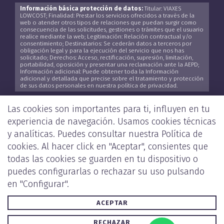
Información básica protección de datos:
Titular: VIAXES
LOWCOST; Finalidad: Prestar los servicios ofrecidos a través de la
web o atender otros tipos de relaciones que puedan surgir como
consecuencia de las solicitudes, gestiones o trámites que el usuario
realice mediante la web; Legitimación: Relación contractual y/o
consentimiento; Destinatarios: Se cederán datos a terceros por
obligación legal y para la ejecución del servicio que nos has
solicitado; Derechos: Acceso, rectificación, supresión, limitación,
portabilidad, oposición y presentar una reclamación ante la AEPD;
Información adicional: Puede obtener toda la Información
adicional y detallada que precise sobre el tratamiento y protección
de sus datos personales en nuestra política de privacidad.
He leído y acepto la
Política de Privacidad
*
Las cookies son importantes para ti, influyen en tu
experiencia de navegación. Usamos cookies técnicas
y analíticas. Puedes consultar nuestra
Política de
cookies
. Al hacer click en "Aceptar", consientes que
ENVIAR
todas las cookies se guarden en tu dispositivo o
puedes configurarlas o rechazar su uso pulsando
en "Configurar".
ACEPTAR
POLÍTICA DE PRIVACIDAD Y COOKIES
AVISO LEGAL
RECHAZAR